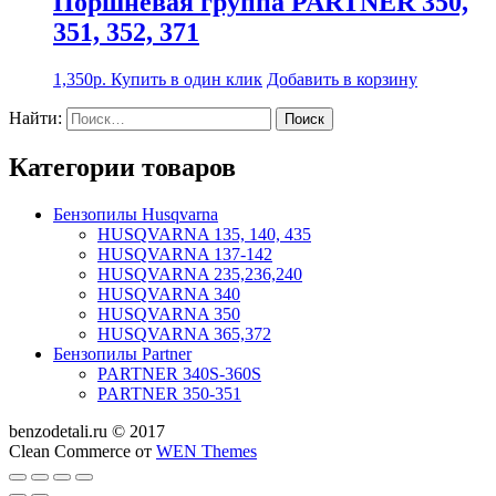
Поршневая группа PARTNER 350,
351, 352, 371
1,350
р.
Купить в один клик
Добавить в корзину
Найти:
Категории товаров
Бензопилы Husqvarna
HUSQVARNA 135, 140, 435
HUSQVARNA 137-142
HUSQVARNA 235,236,240
HUSQVARNA 340
HUSQVARNA 350
HUSQVARNA 365,372
Бензопилы Partner
PARTNER 340S-360S
PARTNER 350-351
benzodetali.ru © 2017
Clean Commerce от
WEN Themes