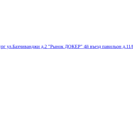
инбург ул.Бахчиванджи д.2 "Рынок ДОКЕР" 4й въезд павильон д